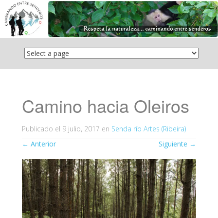
Saltar
el
contenido
Camino hacia Oleiros
Publicado el
9 julio, 2017
en
Senda río Artes (Ribeira)
←
Anterior
Siguiente
→