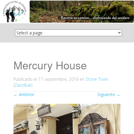
Saltar
el
contenido
Mercury House
Publicado el
17 septiembre, 2016
en
Stone Town
(Zanzíbar)
←
Anterior
Siguiente
→