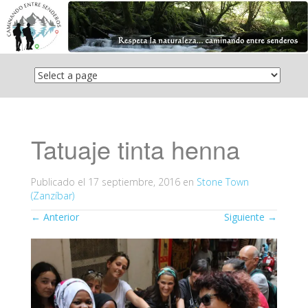
Saltar
el
contenido
Tatuaje tinta henna
Publicado el
17 septiembre, 2016
en
Stone Town
(Zanzíbar)
←
Anterior
Siguiente
→