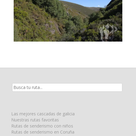
Resultados
de
la
búsqueda
para:
Las mejores cascadas de galicia
Nuestras rutas favoritas
Rutas de senderismo con niños
Rutas de senderismo en Coruña