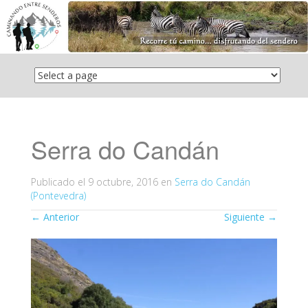
Saltar
el
contenido
Serra do Candán
Publicado el
9 octubre, 2016
en
Serra do Candán
(Pontevedra)
←
Anterior
Siguiente
→