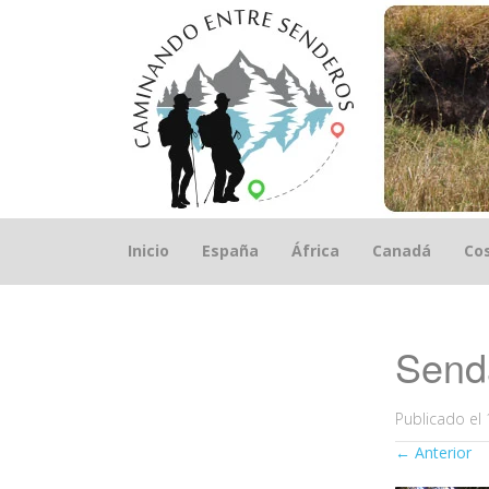
Saltar
Inicio
España
África
Canadá
Cos
el
contenido
Senda
Publicado el
←
Anterior