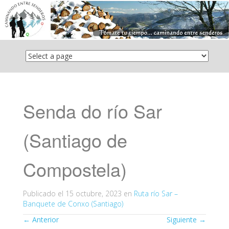
Saltar
el
contenido
Senda do río Sar
(Santiago de
Compostela)
Publicado el
15 octubre, 2023
en
Ruta río Sar –
Banquete de Conxo (Santiago)
←
Anterior
Siguiente
→