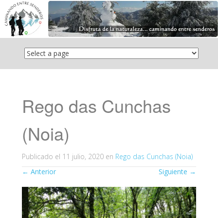
Saltar
el
contenido
Rego das Cunchas
(Noia)
Publicado el
11 julio, 2020
en
Rego das Cunchas (Noia)
←
Anterior
Siguiente
→