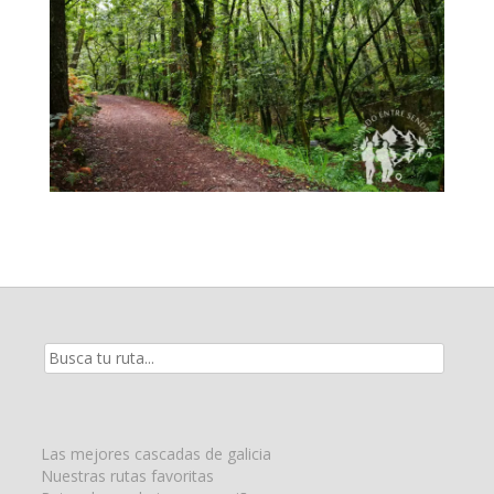
Resultados
de
la
búsqueda
para:
Las mejores cascadas de galicia
Nuestras rutas favoritas