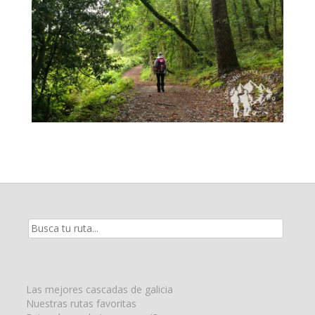
Resultados
de
la
búsqueda
para:
Las mejores cascadas de galicia
Nuestras rutas favoritas