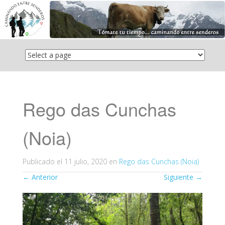
Saltar
el
contenido
Rego das Cunchas
(Noia)
Publicado el
11 julio, 2020
en
Rego das Cunchas (Noia)
←
Anterior
Siguiente
→