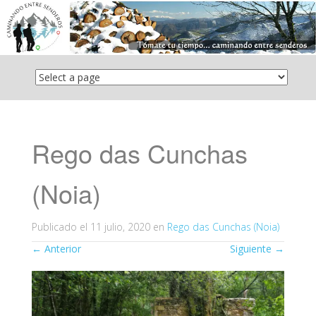
Saltar
el
contenido
Rego das Cunchas
(Noia)
Publicado el
11 julio, 2020
en
Rego das Cunchas (Noia)
←
Anterior
Siguiente
→