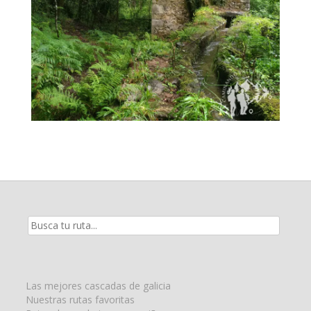
Resultados
de
la
búsqueda
para:
Las mejores cascadas de galicia
Nuestras rutas favoritas