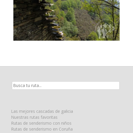
Resultados
de
la
búsqueda
para:
Las mejores cascadas de galicia
Nuestras rutas favoritas
Rutas de senderismo con niños
Rutas de senderismo en Coruña