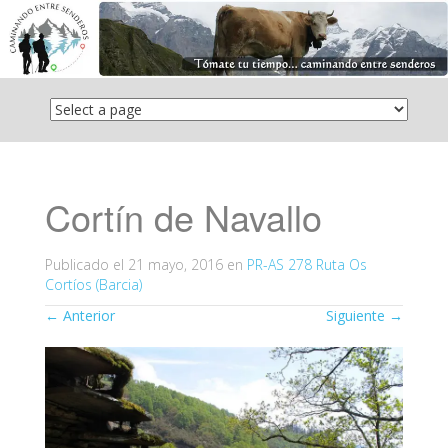
Saltar
el
contenido
Cortín de Navallo
Publicado el
21 mayo, 2016
en
PR-AS 278 Ruta Os
Cortíos (Barcia)
←
Anterior
Siguiente
→