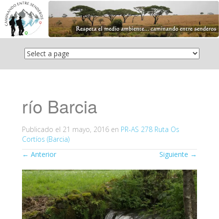
Saltar
el
contenido
río Barcia
Publicado el
21 mayo, 2016
en
PR-AS 278 Ruta Os
Cortíos (Barcia)
←
Anterior
Siguiente
→