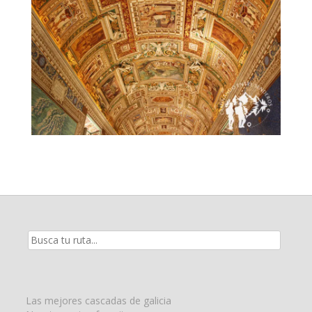
Resultados
de
la
búsqueda
para:
Las mejores cascadas de galicia