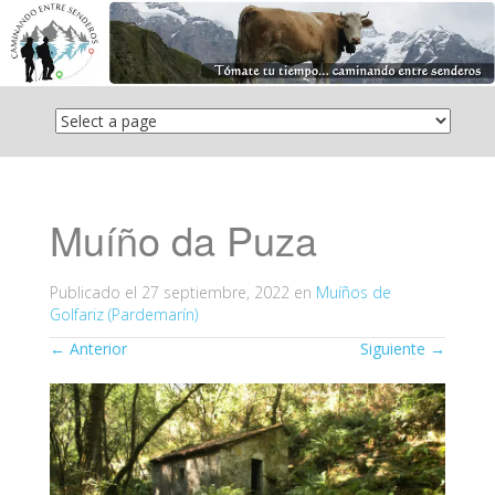
Saltar
el
contenido
Muíño da Puza
Publicado el
27 septiembre, 2022
en
Muíños de
Golfariz (Pardemarín)
←
Anterior
Siguiente
→