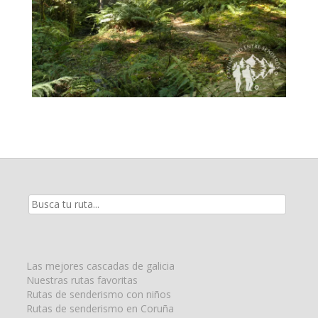
Resultados
de
la
búsqueda
para:
Las mejores cascadas de galicia
Nuestras rutas favoritas
Rutas de senderismo con niños
Rutas de senderismo en Coruña