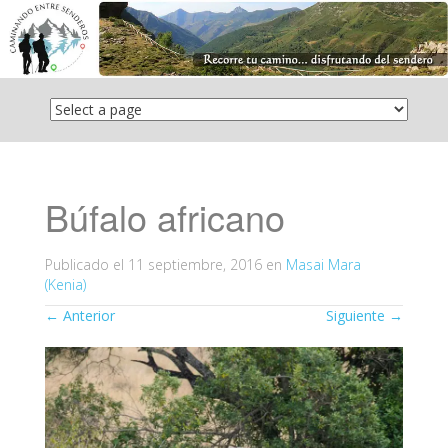
Saltar
el
contenido
Búfalo africano
Publicado el
11 septiembre, 2016
en
Masai Mara
(Kenia)
←
Anterior
Siguiente
→