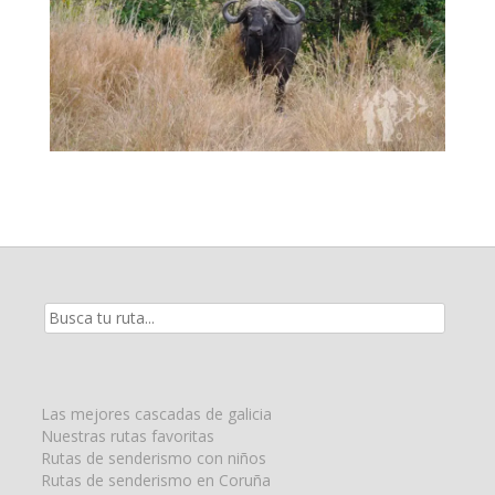
Resultados
de
la
búsqueda
para:
Las mejores cascadas de galicia
Nuestras rutas favoritas
Rutas de senderismo con niños
Rutas de senderismo en Coruña