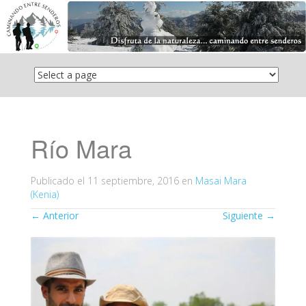
Saltar
el
contenido
Río Mara
Publicado el
11 septiembre, 2016
en
Masai Mara
(Kenia)
←
Anterior
Siguiente
→