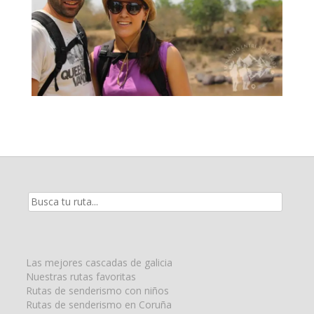
Resultados
de
la
búsqueda
para:
Las mejores cascadas de galicia
Nuestras rutas favoritas
Rutas de senderismo con niños
Rutas de senderismo en Coruña