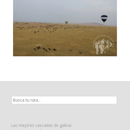
Resultados
de
la
búsqueda
para:
Las mejores cascadas de galicia