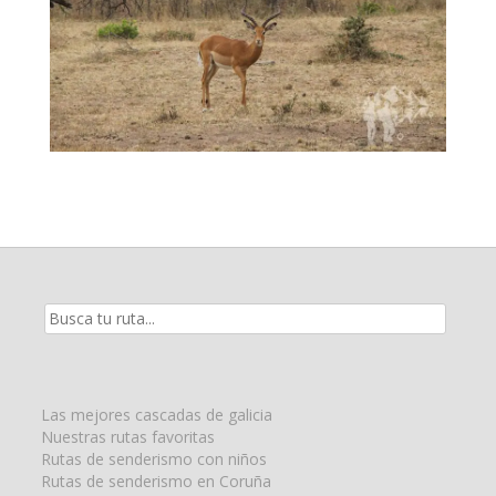
Resultados
de
la
búsqueda
para:
Las mejores cascadas de galicia
Nuestras rutas favoritas
Rutas de senderismo con niños
Rutas de senderismo en Coruña