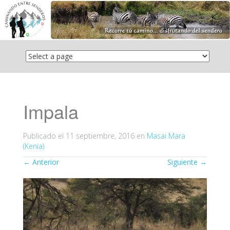
Saltar
el
contenido
Impala
Publicado el
11 septiembre, 2016
en
Masai Mara
(Kenia)
←
Anterior
Siguiente
→