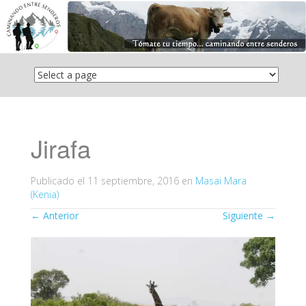
Saltar
el
contenido
Jirafa
Publicado el
11 septiembre, 2016
en
Masai Mara
(Kenia)
←
Anterior
Siguiente
→