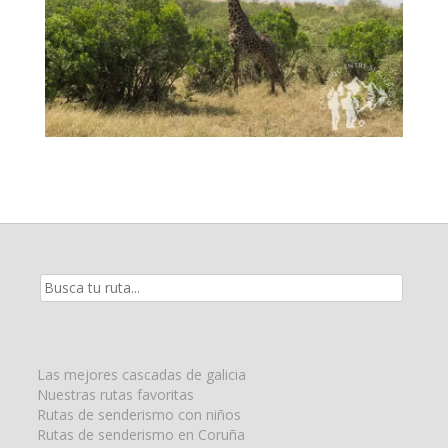
Resultados
de
la
búsqueda
para:
Las mejores cascadas de galicia
Nuestras rutas favoritas
Rutas de senderismo con niños
Rutas de senderismo en Coruña