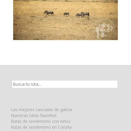
Resultados
de
la
búsqueda
para:
Las mejores cascadas de galicia
Nuestras rutas favoritas
Rutas de senderismo con niños
Rutas de senderismo en Coruña