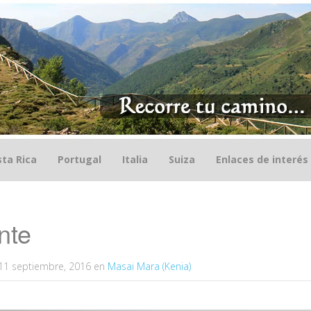
ta Rica
Portugal
Italia
Suiza
Enlaces de interés
nte
11 septiembre, 2016
en
Masai Mara (Kenia)