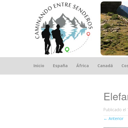
Saltar
Inicio
España
África
Canadá
Cos
el
contenido
Elefa
Publicado el
←
Anterior