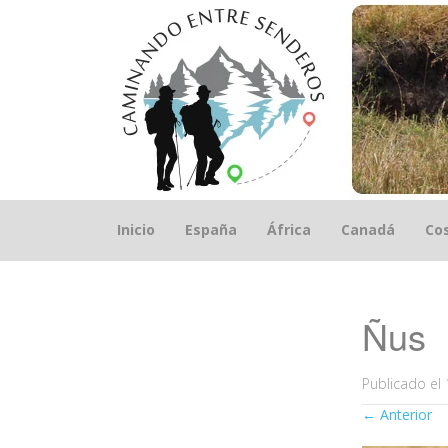
Saltar
Inicio
España
África
Canadá
Cos
el
contenido
Ñus
Publicado el
←
Anterior