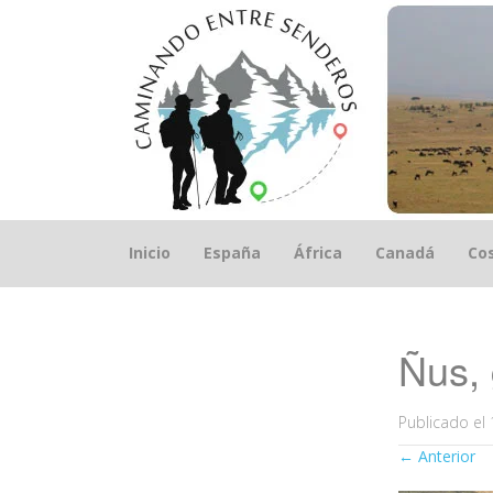
Saltar
Inicio
España
África
Canadá
Cos
el
contenido
Ñus,
Publicado el
←
Anterior