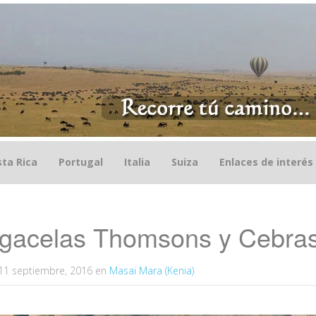
ta Rica
Portugal
Italia
Suiza
Enlaces de interés
 gacelas Thomsons y Cebra
11 septiembre, 2016
en
Masai Mara (Kenia)