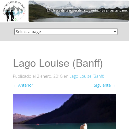
Saltar
el
contenido
Lago Louise (Banff)
Publicado el
2 enero, 2018
en
Lago Louise (Banff)
←
Anterior
Siguiente
→