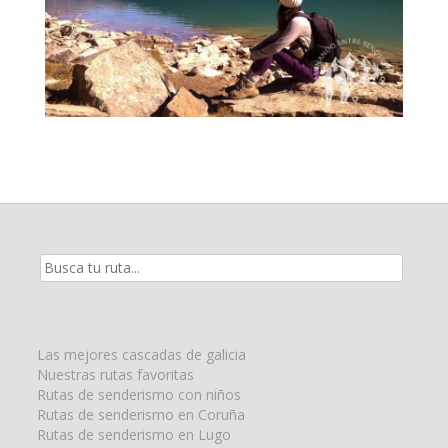
Resultados
de
la
búsqueda
para:
Las mejores cascadas de galicia
Nuestras rutas favoritas
Rutas de senderismo con niños
Rutas de senderismo en Coruña
Rutas de senderismo en Lugo