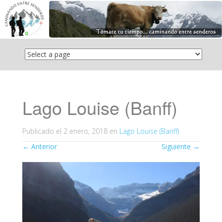
Saltar
el
contenido
Lago Louise (Banff)
Publicado el
2 enero, 2018
en
Lago Louise (Banff)
←
Anterior
Siguiente
→