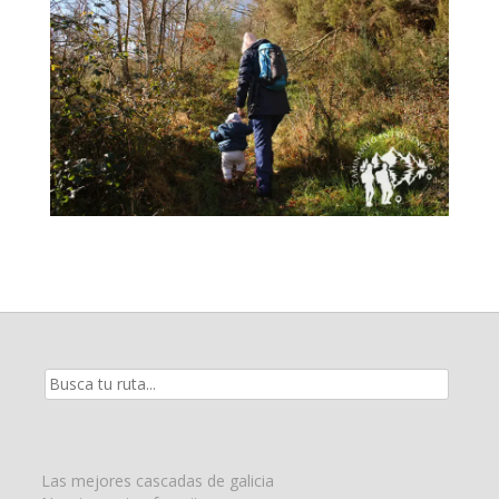
Resultados
de
la
búsqueda
para:
Las mejores cascadas de galicia