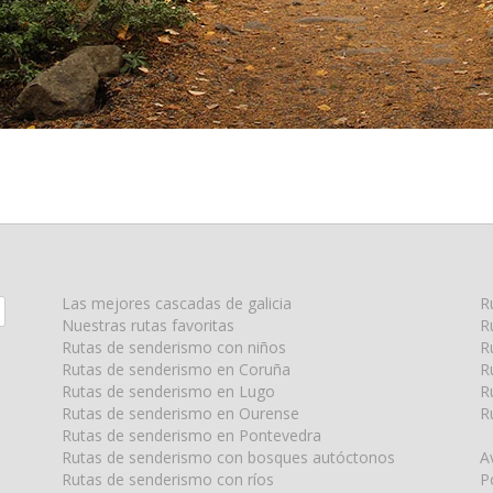
Las mejores cascadas de galicia
R
Nuestras rutas favoritas
R
Rutas de senderismo con niños
R
Rutas de senderismo en Coruña
R
Rutas de senderismo en Lugo
R
Rutas de senderismo en Ourense
R
Rutas de senderismo en Pontevedra
Rutas de senderismo con bosques autóctonos
A
Rutas de senderismo con ríos
P