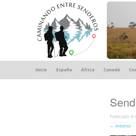
Saltar
Inicio
España
África
Canadá
Cos
el
contenido
Sende
Publicado el
←
Anterior