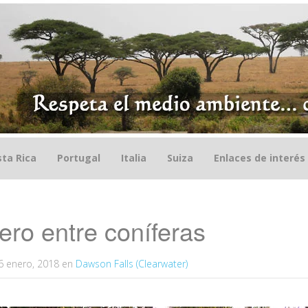
ta Rica
Portugal
Italia
Suiza
Enlaces de interés
ro entre coníferas
6 enero, 2018
en
Dawson Falls (Clearwater)