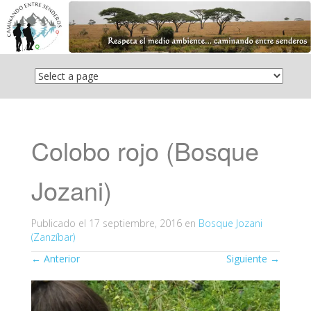
Saltar
el
contenido
Colobo rojo (Bosque
Jozani)
Publicado el
17 septiembre, 2016
en
Bosque Jozani
(Zanzíbar)
←
Anterior
Siguiente
→