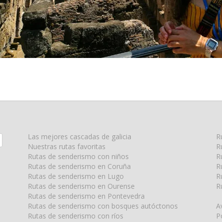
Las mejores cascadas de galicia
R
Nuestras rutas favoritas
R
Rutas de senderismo con niños
R
Rutas de senderismo en Coruña
R
Rutas de senderismo en Lugo
R
Rutas de senderismo en Ourense
R
Rutas de senderismo en Pontevedra
Rutas de senderismo con bosques autóctonos
A
Rutas de senderismo con ríos
P