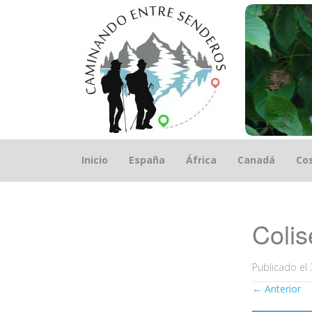
Saltar
Inicio
España
África
Canadá
Cos
el
contenido
Coli
Publicado el
←
Anterior